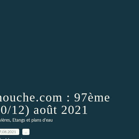
nouche.com : 97ème
10/12) août 2021
,
vières
Etangs et plans d'eau
7.08.2021
…