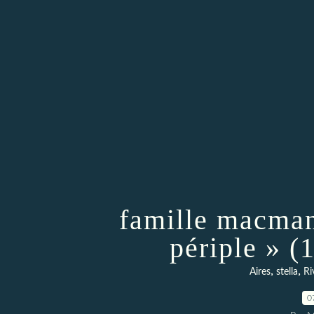
famille macma
périple » (
,
,
Aires
stella
Ri
0