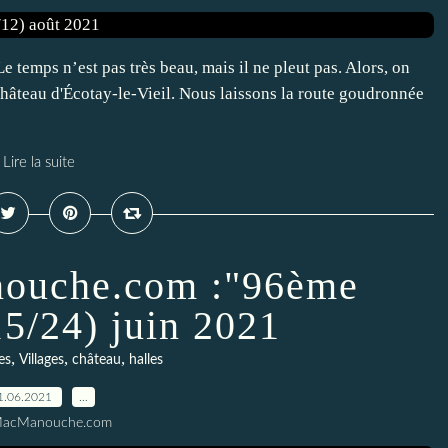
 temps n’est pas très beau, mais il ne pleut pas. Alors, on
e château d'Écotay-le-Vieil. Nous laissons la route goudronnée
Lire la suite
nouche.com :"96ème
15/24) juin 2021
,
,
,
es
Villages
château
halles
1.06.2021
…
MacManouche.com