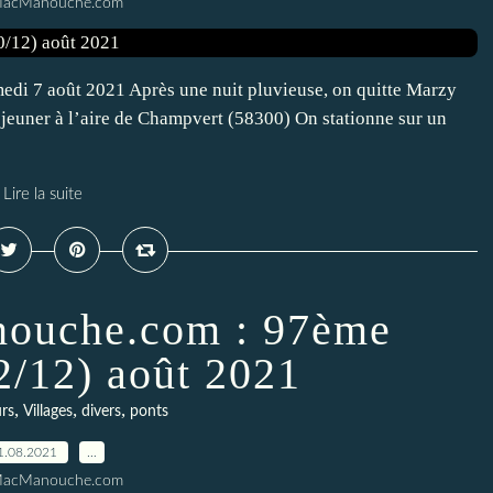
MacManouche.com
di 7 août 2021 Après une nuit pluvieuse, on quitte Marzy
déjeuner à l’aire de Champvert (58300) On stationne sur un
Lire la suite
nouche.com : 97ème
(2/12) août 2021
,
,
,
rs
Villages
divers
ponts
1.08.2021
…
MacManouche.com