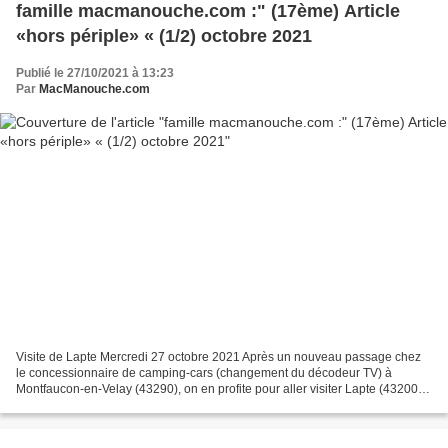
famille macmanouche.com :" (17ème) Article
«hors périple» « (1/2) octobre 2021
Publié le 27/10/2021 à 13:23
Par
MacManouche.com
Visite de Lapte Mercredi 27 octobre 2021 Après un nouveau passage chez
le concessionnaire de camping-cars (changement du décodeur TV) à
Montfaucon-en-Velay (43290), on en profite pour aller visiter Lapte (43200)
et ensuite Grazac (43200). Le bâtiment...