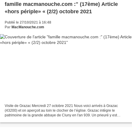
famille macmanouche.com :" (17ème) Article
«hors périple» « (2/2) octobre 2021
Publié le 27/10/2021 à 16:48
Par
MacManouche.com
Visite de Grazac Mercredi 27 octobre 2021 Nous voici arrivés à Grazac
(43200) et on aperçoit au loin le clocher de l’église. Grazac intègre le
patrimoine de la grande abbaye de Cluny en l'an 939. Un prieuré y est
implanté, une église est construite, ainsi...