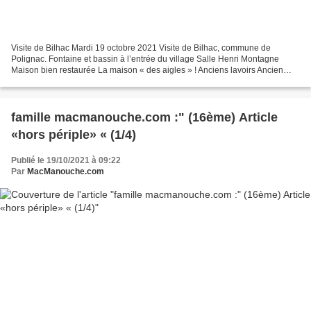
Visite de Bilhac Mardi 19 octobre 2021 Visite de Bilhac, commune de
Polignac. Fontaine et bassin à l’entrée du village Salle Henri Montagne
Maison bien restaurée La maison « des aigles » ! Anciens lavoirs Ancien
métier à ferrer les boeufs. Fontaine et...
famille macmanouche.com :" (16ème) Article
«hors périple» « (1/4)
Publié le 19/10/2021 à 09:22
Par
MacManouche.com