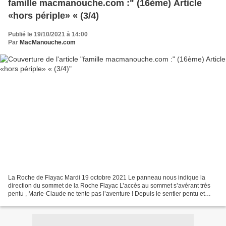
famille macmanouche.com :" (16ème) Article
«hors périple» « (3/4)
Publié le 19/10/2021 à 14:00
Par
MacManouche.com
La Roche de Flayac Mardi 19 octobre 2021 Le panneau nous indique la
direction du sommet de la Roche Flayac L’accès au sommet s’avérant très
pentu , Marie-Claude ne tente pas l’aventure ! Depuis le sentier pentu et
gravillonneux, vue sur des chevaux au...