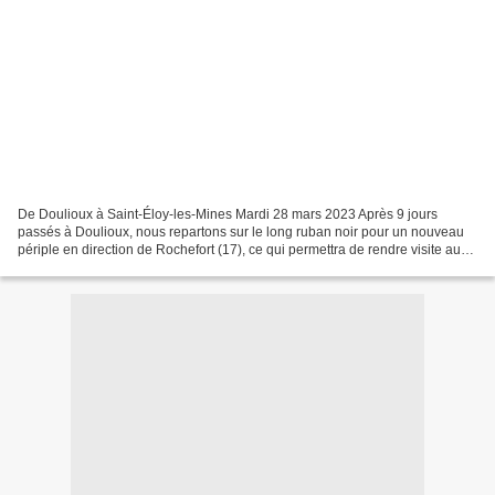
De Doulioux à Saint-Éloy-les-Mines Mardi 28 mars 2023 Après 9 jours
passés à Doulioux, nous repartons sur le long ruban noir pour un nouveau
périple en direction de Rochefort (17), ce qui permettra de rendre visite au
frère de Macmanouche. Après le rendez-vous...