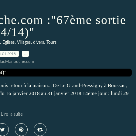
he.com :"67ème sortie
14/14)"
,
,
,
,
Eglises
Villages
divers
Tours
1.01.2018
…
MacManouche.com
 puis retour à la maison... De Le Grand-Pressigny à Boussac,
 du 16 janvier 2018 au 31 janvier 2018 14ème jour : lundi 29
Lire la suite