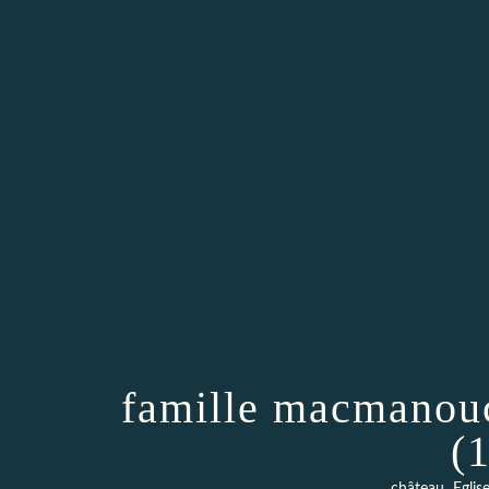
famille macmanouc
(
,