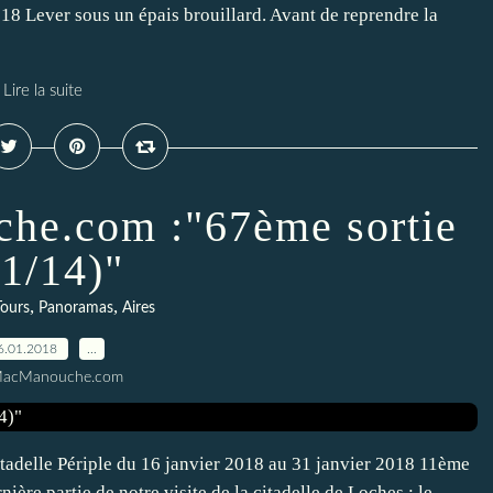
18 Lever sous un épais brouillard. Avant de reprendre la
Lire la suite
he.com :"67ème sortie
11/14)"
,
,
Tours
Panoramas
Aires
6.01.2018
…
MacManouche.com
itadelle Périple du 16 janvier 2018 au 31 janvier 2018 11ème
ière partie de notre visite de la citadelle de Loches : le