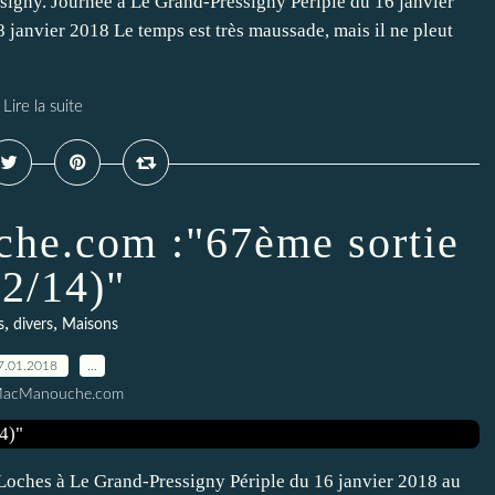
ssigny. Journée à Le Grand-Pressigny Périple du 16 janvier
janvier 2018 Le temps est très maussade, mais il ne pleut
Lire la suite
he.com :"67ème sortie
12/14)"
,
,
s
divers
Maisons
7.01.2018
…
MacManouche.com
De Loches à Le Grand-Pressigny Périple du 16 janvier 2018 au