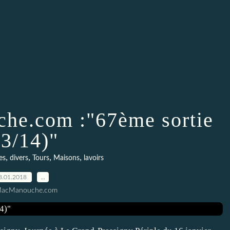
he.com :"67ème sortie
13/14)"
,
,
,
,
es
divers
Tours
Maisons
lavoirs
8.01.2018
…
MacManouche.com