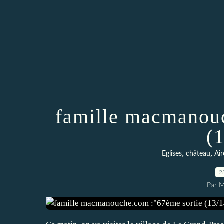
famille macmanouc
(
,
,
Eglises
château
Air
2
Par 