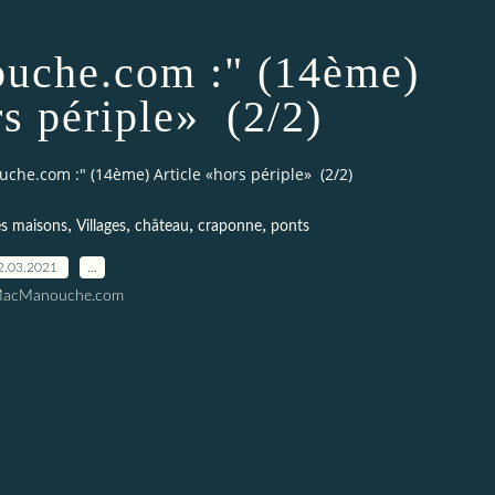
uche.com :" (14ème)
rs périple» (2/2)
che.com :" (14ème) Article «hors périple» (2/2)
,
,
,
,
les maisons
Villages
château
craponne
ponts
2.03.2021
…
MacManouche.com