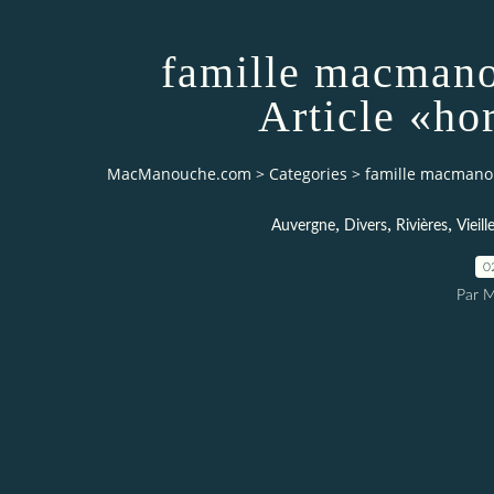
famille macmano
Article «ho
MacManouche.com
>
Categories
>
famille macmanou
,
,
,
Auvergne
Divers
Rivières
Vieil
0
Par 