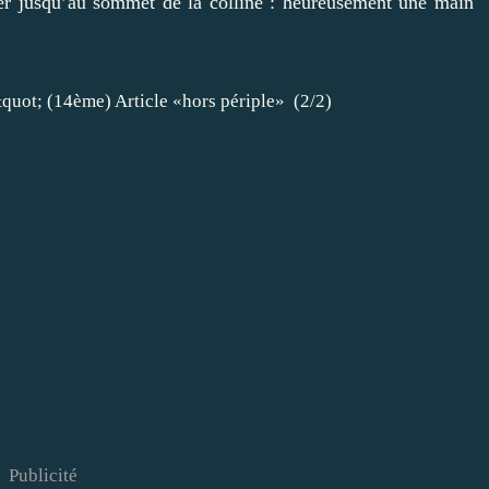
mper jusqu’au sommet de la colline : heureusement une main
!
Publicité