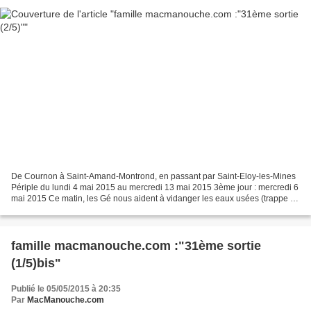
De Cournon à Saint-Amand-Montrond, en passant par Saint-Eloy-les-Mines
Périple du lundi 4 mai 2015 au mercredi 13 mai 2015 3ème jour : mercredi 6
mai 2015 Ce matin, les Gé nous aident à vidanger les eaux usées (trappe de
service de la borne pas facle...
famille macmanouche.com :"31ème sortie
(1/5)bis"
Publié le 05/05/2015 à 20:35
Par
MacManouche.com