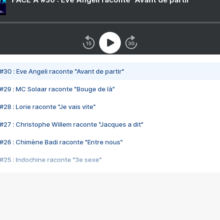
#30 : Eve Angeli raconte "Avant de partir"
#29 : MC Solaar raconte "Bouge de là"
28 : Lorie raconte "Je vais vite"
#27 : Christophe Willem raconte "Jacques a dit"
#26 : Chimène Badi raconte "Entre nous"
#25 : Indochine raconte "3e sexe"
#24 : Zaho raconte "C'est chelou"
#23 : Patrick Bruel raconte "Au café des délices"
#22 : Kyo raconte "Le chemin"