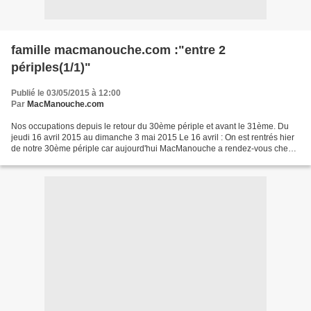
famille macmanouche.com :"entre 2
périples(1/1)"
Publié le 03/05/2015 à 12:00
Par
MacManouche.com
Nos occupations depuis le retour du 30ème périple et avant le 31ème. Du
jeudi 16 avril 2015 au dimanche 3 mai 2015 Le 16 avril : On est rentrés hier
de notre 30ème périple car aujourd'hui MacManouche a rendez-vous chez
l'anesthésiste à 14h au Puy-en-Velay(43)...