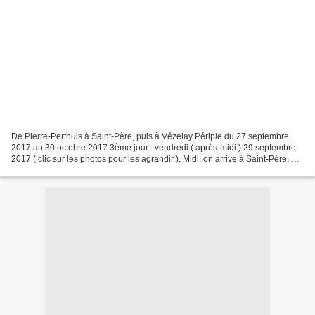
De Pierre-Perthuis à Saint-Père, puis à Vézelay Périple du 27 septembre
2017 au 30 octobre 2017 3ème jour : vendredi ( après-midi ) 29 septembre
2017 ( clic sur les photos pour les agrandir ). Midi, on arrive à Saint-Père. De
l'aire, on aperçoit l'église...