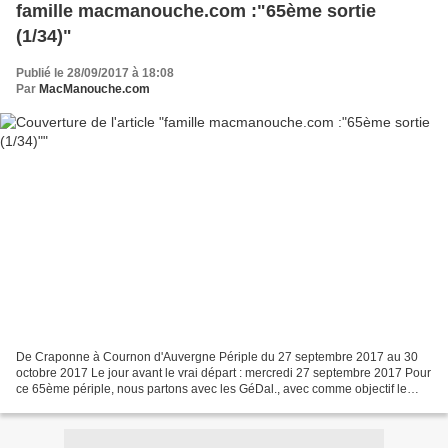
famille macmanouche.com :"65ème sortie
(1/34)"
Publié le 28/09/2017 à 18:08
Par
MacManouche.com
De Craponne à Cournon d'Auvergne Périple du 27 septembre 2017 au 30
octobre 2017 Le jour avant le vrai départ : mercredi 27 septembre 2017 Pour
ce 65ème périple, nous partons avec les GéDal., avec comme objectif le
''Salon du camping-car'' au Bourget...