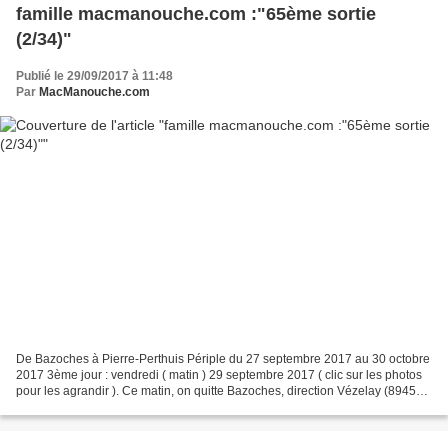
famille macmanouche.com :"65ème sortie
(2/34)"
Publié le 29/09/2017 à 11:48
Par
MacManouche.com
De Bazoches à Pierre-Perthuis Périple du 27 septembre 2017 au 30 octobre
2017 3ème jour : vendredi ( matin ) 29 septembre 2017 ( clic sur les photos
pour les agrandir ). Ce matin, on quitte Bazoches, direction Vézelay (89450),
mais on fait d'abord une...