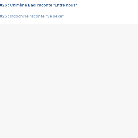
#26 : Chimène Badi raconte "Entre nous"
#25 : Indochine raconte "3e sexe"
#24 : Zaho raconte "C'est chelou"
#23 : Patrick Bruel raconte "Au café des délices"
#22 : Kyo raconte "Le chemin"
#21 : Nolwenn Leroy raconte "Cassé"
#20 : Patrick Hernandez raconte "Born to be alive"
#19 : Lorie raconte "Près de moi"
#18 : Michael Jones raconte "A nos actes manqués" (avec Jean-Jacque
#17 : Khaled raconte "Aïcha"
#16 : Corneille raconte "Parce qu'on vient de loin"
#15 : Indochine raconte "L'aventurier"