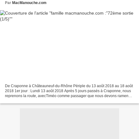
Par
MacManouche.com
De Craponne à Châteauneuf-du-Rhône Périple du 13 août 2018 au 18 août
2018 1er jour : Lundi 13 août 2018 Après 5 jours passés à Craponne, nous
reprenons la route, avecTiméo comme passager que nous devons ramener
à ses parents à Mandelieu(06). On démarre...