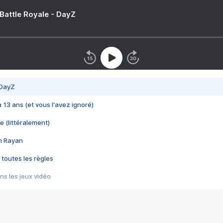
 Battle Royale - DayZ
 DayZ
 a 13 ans (et vous l'avez ignoré)
e (littéralement)
im Rayan
 toutes les règles
s les jeux vidéo
us choquant de Rockstar ? - Le scandale BULLY
e plus moche de Steam