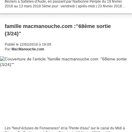
Béziers à Sallèles-d'Aude, en passant par Narbonne Périple du 19 février
2018 au 13 mars 2018 5ème jour : vendredi ( après-midi ) 23 février 2018
Après la visite ce matin de...
famille macmanouche.com :"68ème sortie
(3/24)"
Publié le 22/02/2018 à 19:09
Par
MacManouche.com
Les ''Neuf écluses de Fonseranes'' et la ''Pente d'eau'' sur le canal du Midi à