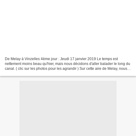
De Melay à Vinzelles 4ème jour : Jeudi 17 janvier 2019 Le temps est
nettement moins beau qu'hier, mais nous décidons d'aller balader le long du
canal. ( clic sur les photos pour les agrandir ) Sur cette aire de Melay, nous
étions 2 camping-cars , dont...