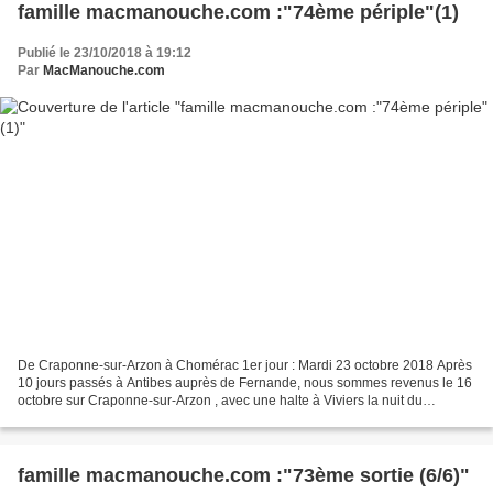
famille macmanouche.com :"74ème périple"(1)
Publié le 23/10/2018 à 19:12
Par
MacManouche.com
De Craponne-sur-Arzon à Chomérac 1er jour : Mardi 23 octobre 2018 Après
10 jours passés à Antibes auprès de Fernande, nous sommes revenus le 16
octobre sur Craponne-sur-Arzon , avec une halte à Viviers la nuit du
15/10/2018 où nous avons pu , une fois...
famille macmanouche.com :"73ème sortie (6/6)"