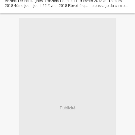
Béziers De Portiragnes à Béziers Périple du 19 février 2018 au 13 mars
2018 4ème jour : jeudi 22 février 2018 Réveillés par le passage du camion
ramassant les bennes à ordures...
Publicité