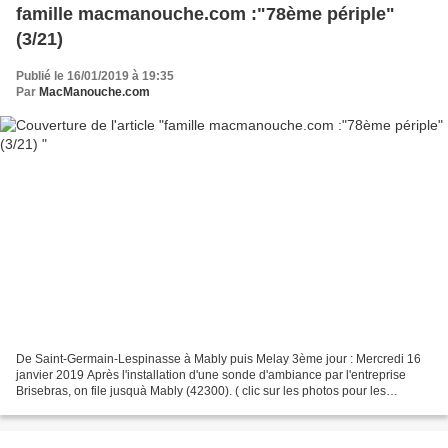
famille macmanouche.com :"78ème périple"
(3/21)
Publié le 16/01/2019 à 19:35
Par
MacManouche.com
De Saint-Germain-Lespinasse à Mably puis Melay 3ème jour : Mercredi 16
janvier 2019 Après l'installation d'une sonde d'ambiance par l'entreprise
Brisebras, on file jusquà Mably (42300). ( clic sur les photos pour les
agrandir ) Après le repas, on balade...