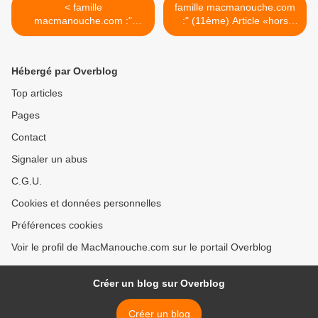
< famille
famille macmanouche.com
macmanouche.com :"
:" (11ème) Article «hors
(11ème) Article «hors
périple» "(4/7) >
périple» "(2/7)
Hébergé par Overblog
Top articles
Pages
Contact
Signaler un abus
C.G.U.
Cookies et données personnelles
Préférences cookies
Voir le profil de MacManouche.com sur le portail Overblog
Créer un blog sur Overblog
Créer un blog