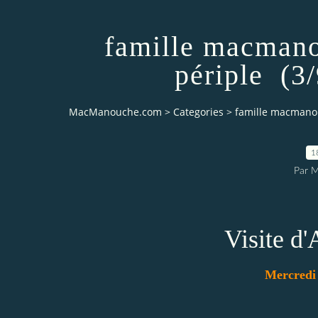
famille macman
périple (3
MacManouche.com
>
Categories
>
famille macmanou
1
Par 
Visite d
Mercred