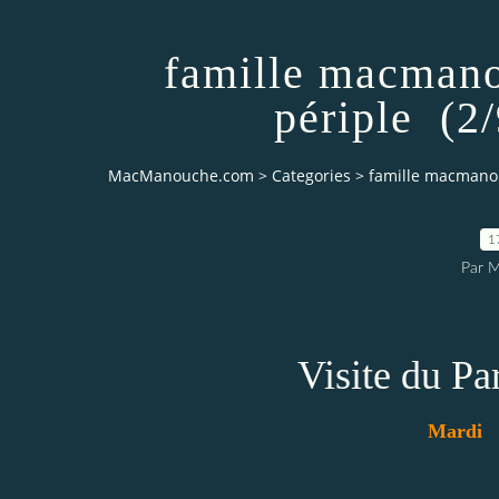
famille macman
périple (2
MacManouche.com
>
Categories
>
famille macmanou
1
Par 
Visite du P
Mardi 