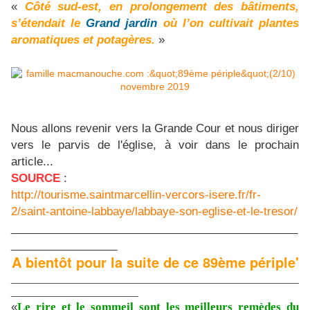
«
Côté sud-est, en prolongement des bâtiments,
s’étendait le
Grand jardin
où l’on cultivait plantes
aromatiques et potagères.
»
Nous allons revenir vers la Grande Cour et nous diriger
vers le parvis de l'église, à voir dans le prochain
article...
SOURCE
:
http://tourisme.saintmarcellin-vercors-isere.fr/fr-
2/saint-antoine-labbaye/labbaye-son-eglise-et-le-tresor/
______________________________________________
_________________
A bientôt pour la suite de ce 89ème périple'
____________________________________________________
_______________________
«
Le rire et le sommeil sont les meilleurs remèdes du