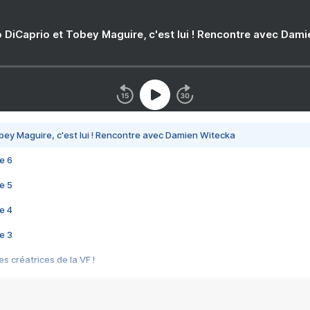
 DiCaprio et Tobey Maguire, c'est lui ! Rencontre avec Dam
bey Maguire, c'est lui ! Rencontre avec Damien Witecka
e 6
e 5
e 4
e 3
s créatrices de la VF !
e 2
e 1