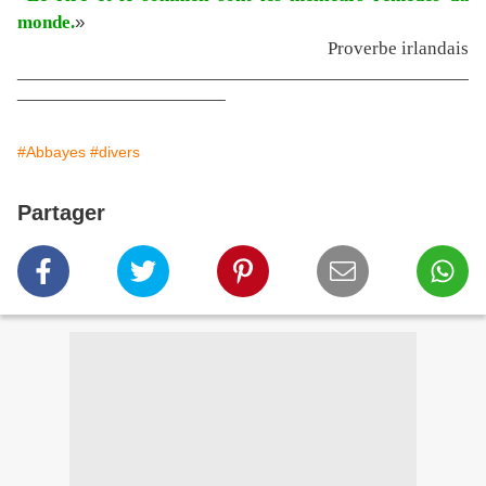
»
monde.
Proverbe irlandais
____________________________________________________
________________________
#Abbayes
#divers
Partager