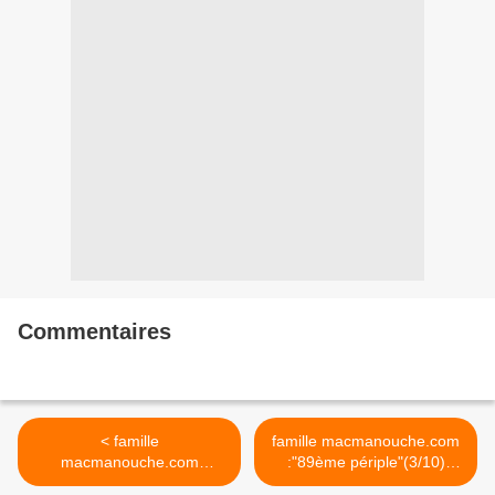
Commentaires
< famille
famille macmanouche.com
macmanouche.com
:"89ème périple"(3/10)
:"89ème périple"(1/10)
novembre 2019 >